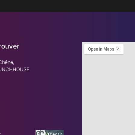
rouver
Chêne,
MUNCHHOUSE
é